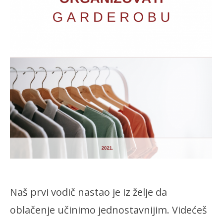
Naš prvi vodič nastao je iz želje da
oblačenje učinimo jednostavnijim. Videćeš