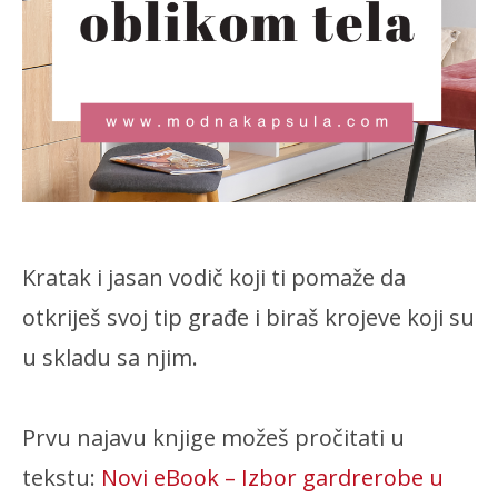
Kratak i jasan vodič koji ti pomaže da
otkriješ svoj tip građe i biraš krojeve koji su
u skladu sa njim.
Prvu najavu knjige možeš pročitati u
tekstu:
Novi eBook – Izbor gardrerobe u