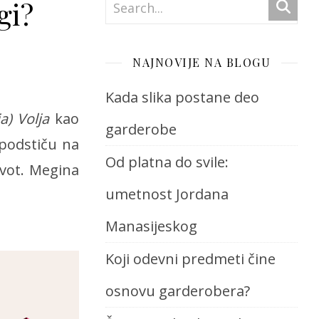
gi?
NAJNOVIJE NA BLOGU
Kada slika postane deo
a) Volja
kao
garderobe
 podstiču na
Od platna do svile:
vot. Megina
umetnost Jordana
Manasijeskog
Koji odevni predmeti čine
osnovu garderobera?