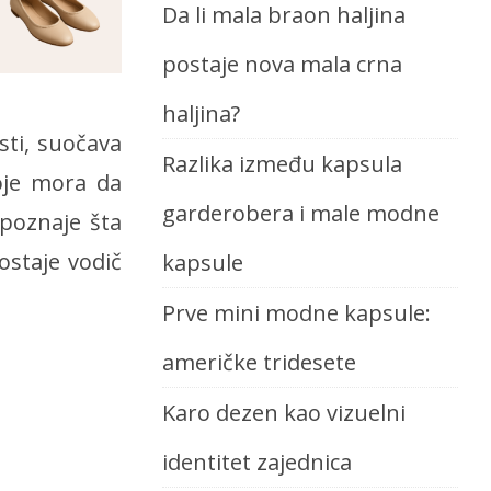
Da li mala braon haljina
postaje nova mala crna
haljina?
ti, suočava
Razlika između kapsula
oje mora da
garderobera i male modne
spoznaje šta
ostaje vodič
kapsule
Prve mini modne kapsule:
američke tridesete
Karo dezen kao vizuelni
identitet zajednica