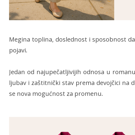
Megina toplina, doslednost i sposobnost da
pojavi.
Jedan od najupečatljivijih odnosa u romanu
ljubav i zaštitnički stav prema devojčici na d
se nova mogućnost za promenu.