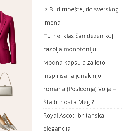
iz Budimpešte, do svetskog
imena
Tufne: klasičan dezen koji
razbija monotoniju
Modna kapsula za leto
inspirisana junakinjom
romana (Poslednja) Volja –
Šta bi nosila Megi?
Royal Ascot: britanska
elegancija