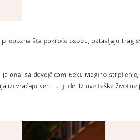
 prepozna šta pokreće osobu, ostavljaju trag 
 je onaj sa devojčicom Beki. Megino strpljenje
ijalizi vraćaju veru u ljude. Iz ove teške životne