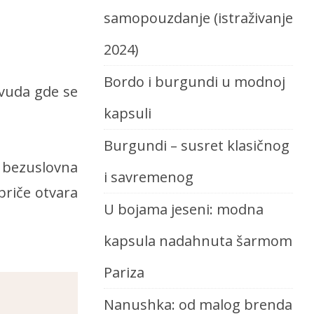
samopouzdanje (istraživanje
2024)
Bordo i burgundi u modnoj
svuda gde se
kapsuli
Burgundi – susret klasičnog
, bezuslovna
i savremenog
 priče otvara
U bojama jeseni: modna
kapsula nadahnuta šarmom
Pariza
Nanushka: od malog brenda