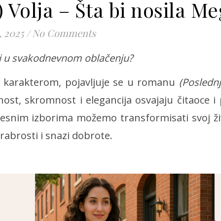
Volja – Šta bi nosila Me
, 2025
/
No Comments
sati u svakodnevnom oblačenju?
m karakterom, pojavljuje se u romanu
(Poslednj
st, skromnost i elegancija osvajaju čitaoce i
esnim izborima možemo transformisati svoj ži
rabrosti i snazi dobrote.