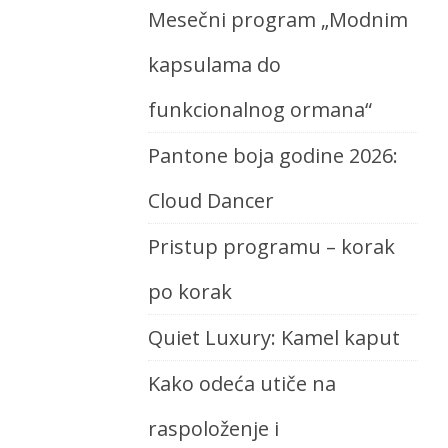
Mesečni program „Modnim
kapsulama do
funkcionalnog ormana“
Pantone boja godine 2026:
Cloud Dancer
Pristup programu – korak
po korak
Quiet Luxury: Kamel kaput
Kako odeća utiče na
raspoloženje i