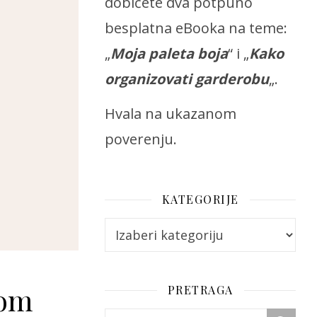
dobićete dva potpuno
besplatna eBooka na teme:
„
Moja paleta boja
“ i „
Kako
organizovati garderobu
„.
Hvala na ukazanom
poverenju.
KATEGORIJE
Kategorije
jom
PRETRAGA