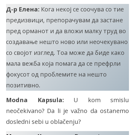
Д-р Елена:
Кога некој се соочува со тие
предизвици, препорачувам да застане
пред орманот и да вложи малку труд во
создавање нешто ново или неочекувано
со својот изглед. Тоа може да биде како
мала вежба која помага да се префрли
фокусот од проблемите на нешто
позитивно.
Modna Kapsula:
U kom smislu
neočekivano? Da li je važno da ostanemo
dosledni sebi u oblačenju?