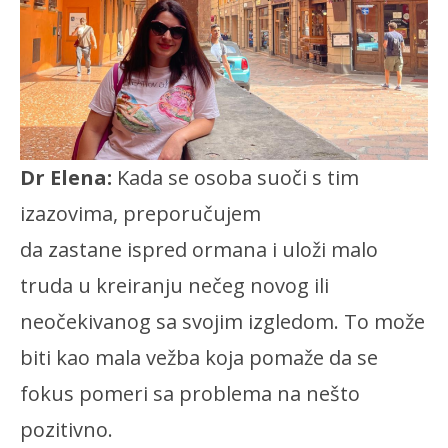
Dr Elena:
Kada se osoba suoči s tim
izazovima, preporučujem
da zastane ispred ormana i uloži malo
truda u kreiranju nečeg novog ili
neočekivanog sa svojim izgledom. To može
biti kao mala vežba koja pomaže da se
fokus pomeri sa problema na nešto
pozitivno.