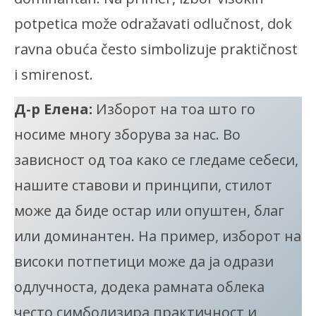
potpetica može odražavati odlučnost, dok
ravna obuća često simbolizuje praktičnost
i smirenost.
Д-р Елена:
Изборот на тоа што го
носиме многу зборува за нас. Во
зависност од тоа како се гледаме себеси,
нашите ставови и принципи, стилот
може да биде остар или опуштен, благ
или доминантен. На пример, изборот на
високи потпетици може да ја одрази
одлучноста, додека рамната облека
често симболизира практичност и