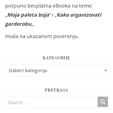
potpuno besplatna eBooka na teme:
„
Moja paleta boja
“ i „
Kako organizovati
garderobu
„.
Hvala na ukazanom poverenju.
KATEGORIJE
Kategorije
PRETRAGA