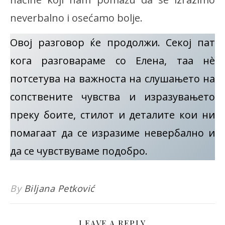
neverbalno i osećamo bolje.
Овој разговор ќе продолжи. Секој пат
кога разговараме со Елена, таа нè
потсетува на важноста на слушањето на
сопствените чувства и изразувањето
преку боите, стилот и деталите кои ни
помагаат да се изразиме невербално и
да се чувствуваме подобро.
By
Biljana Petković
LEAVE A REPLY