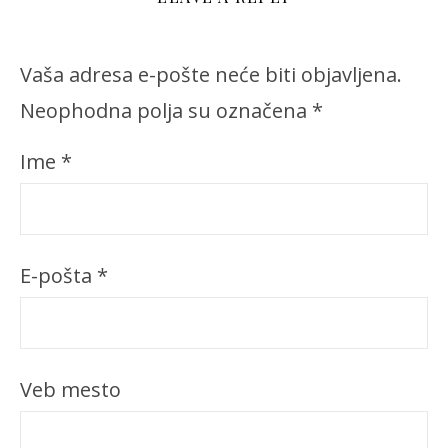
Vaša adresa e-pošte neće biti objavljena.
Neophodna polja su označena
*
Ime
*
E-pošta
*
Veb mesto