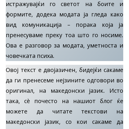
истражувајќи го светот на боите и
формите, додека модата ја гледа како
вид комуникација – порака која ја
пренесуваме преку тоа што го носиме.
Ова е разговор за модата, уметноста и
човечката психа.
Овој текст е двојазичен, бидејќи сакаме
да ги пренесеме нејзините одговори во
оригинал, на македонски јазик. Исто
така, сè почесто на нашиот блог ќе
можете да читате текстови на
македонски јазик, со кои сакаме да