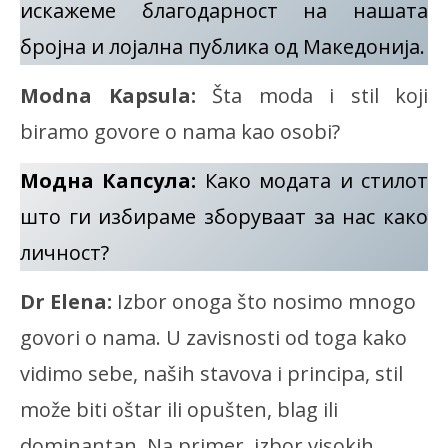
искажеме благодарност на нашата
бројна и лојална публика од Македонија.
Modna Kapsula:
Šta moda i stil koji
biramo govore o nama kao osobi?
Модна Капсула:
Како модата и стилот
што ги избираме зборуваат за нас како
личност?
Dr Elena:
Izbor onoga što nosimo mnogo
govori o nama. U zavisnosti od toga kako
vidimo sebe, naših stavova i principa, stil
može biti oštar ili opušten, blag ili
dominantan. Na primer, izbor visokih