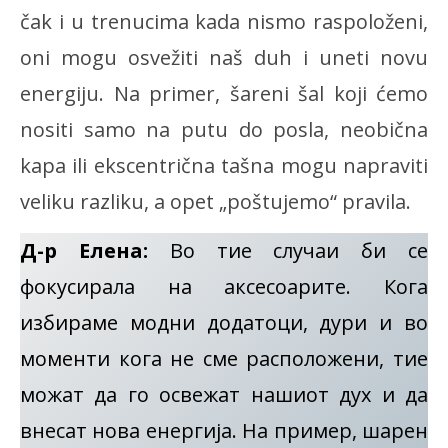
čak i u trenucima kada nismo raspoloženi,
oni mogu osvežiti naš duh i uneti novu
energiju. Na primer, šareni šal koji ćemo
nositi samo na putu do posla, neobična
kapa ili ekscentrična tašna mogu napraviti
veliku razliku, a opet „poštujemo“ pravila.
Д-р Елена:
Во тие случаи би се
фокусирала на аксесоарите. Кога
избираме модни додатоци, дури и во
моменти кога не сме расположени, тие
можат да го освежат нашиот дух и да
внесат нова енергија. На пример, шарен