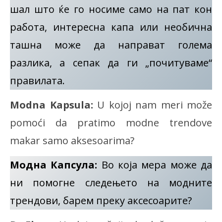
шал што ќе го носиме само на пат кон
работа, интересна капа или необична
ташна може да направат голема
разлика, а сепак да ги „почитуваме“
правилата.
Modna Kapsula:
U kojoj nam meri može
pomoći da pratimo modne trendove
makar samo aksesoarima?
Модна Капсула:
Во која мера може да
ни помогне следењето на модните
трендови, барем преку аксесоарите?