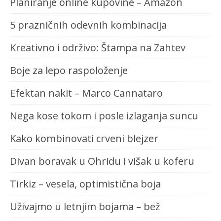
Planiranje online kupovine – Amazon
5 prazničnih odevnih kombinacija
Kreativno i održivo: Štampa na Zahtev
Boje za lepo raspoloženje
Efektan nakit – Marco Cannataro
Nega kose tokom i posle izlaganja suncu
Kako kombinovati crveni blejzer
Divan boravak u Ohridu i višak u koferu
Tirkiz – vesela, optimistična boja
Uživajmo u letnjim bojama – bež