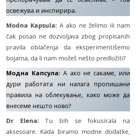
освежува и инспирира.
Modna Kapsula:
A ako ne želimo ili nam
čak posao ne dozvoljava zbog propisanih
pravila oblačenja da eksperimentišemo
bojama, da li nam možeš nešto predložiti?
Модна Капсула:
А ако не сакаме, или
дури работата ни налага пропишани
правила на облекување, како може да
внесеме нешто ново?
Dr Elena:
Tu bih se fokusirala na
aksesoare. Kada biramo modne dodatke,