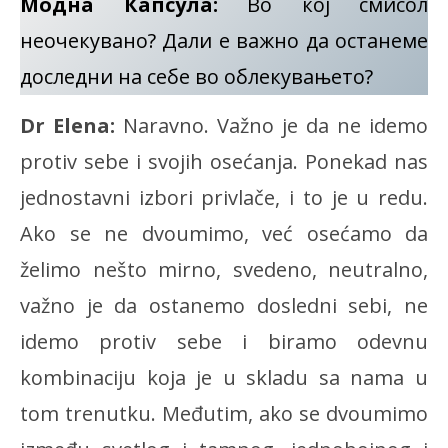
Модна Капсула:
Во кој смисол
неочекувано? Дали е важно да останеме
доследни на себе во облекувањето?
Dr Elena:
Naravno. Važno je da ne idemo
protiv sebe i svojih osećanja. Ponekad nas
jednostavni izbori privlače, i to je u redu.
Ako se ne dvoumimo, već osećamo da
želimo nešto mirno, svedeno, neutralno,
važno je da ostanemo dosledni sebi, ne
idemo protiv sebe i biramo odevnu
kombinaciju koja je u skladu sa nama u
tom trenutku. Međutim, ako se dvoumimo