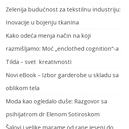
Zelenija budućnost za tekstilnu industriju:
Inovacije u bojenju tkanina
Kako odeća menja način na koji
razmišljamo: Moć „enclothed cognition“-a
Tilda – svet kreativnosti
Novi eBook – Izbor garderobe u skladu sa
oblikom tela
Moda kao ogledalo duše: Razgovor sa
psihijatrom dr Elenom Sotiroskom
Šalovi i velike marame od rane jeseni do