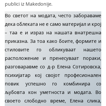
publici iz Makedonije.
Во светот на модата, често забораваме
дека облеката не е само материјал и крој
– таа е и израз на нашата внатрешна
приказна. За тоа како боите, формите и
стиловите го обликуваат нашето
расположение и пренесуваат пораки,
разговаравме со д-р Елена Сотировска,
психијатар кој својот професионален
повик успешно го комбинира со
љубовта кон уметноста и модата. Во
своето слободно време, Елена слика,