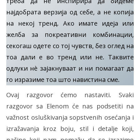
треба да нè инспирира да бидеме
најдобрата верзија од себе, а не копија
на некој тренд. Ако имате идеја или
желба за покреативни комбинации,
секогаш одете со тој чувств, без оглед на
тоа дали е во тренд или не. Таквите
одлуки нè зајакнуваат и ни помагаат да
го изразиме тоа што навистина сме.
Ovaj razgovor ćemo nastaviti. Svaki
razgovor sa Elenom će nas podsetiti na
važnost osluškivanja sopstvenih osećanja i
izražavanja kroz boju, stil i detalje koji,
načine koji nam pomažu da se izrazimo