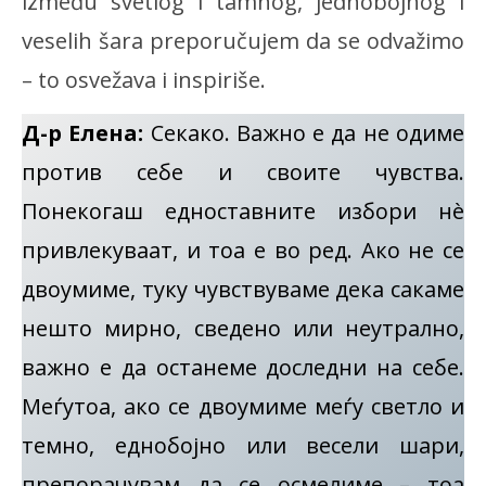
između svetlog i tamnog, jednobojnog i
veselih šara preporučujem da se odvažimo
– to osvežava i inspiriše.
Д-р
Елена:
Секако. Важно е да не одиме
против себе и своите чувства.
Понекогаш едноставните избори нè
привлекуваат, и тоа е во ред. Ако не се
двоумиме, туку чувствуваме дека сакаме
нешто мирно, сведено или неутрално,
важно е да останеме доследни на себе.
Меѓутоа, ако се двоумиме меѓу светло и
темно, еднобојно или весели шари,
препорачувам да се осмелиме – тоа