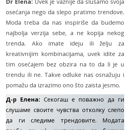
Dr Elena:
Uvek je važnije da slušamo svoja
osećanja nego da slepo pratimo trendove.
Moda treba da nas inspiriše da budemo
najbolja verzija sebe, a ne kopija nekog
trenda. Ako imate ideju ili želju za
kreativnijim kombinacijama, uvek idite za
tim osećajem bez obzira na to da li je u
trendu ili ne. Takve odluke nas osnažuju i
pomažu da izrazimo ono što zaista jesmo.
Д-р Елена:
Секогаш е поважно да ги
слушаме своите чувства отколку слепо
да ги следиме трендовите. Модата