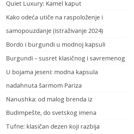
Quiet Luxury: Kamel kaput
Kako odeća utiče na raspoloženje i
samopouzdanje (istraživanje 2024)
Bordo i burgundi u modnoj kapsuli
Burgundi – susret klasičnog i savremenog
U bojama jeseni: modna kapsula
nadahnuta šarmom Pariza
Nanushka: od malog brenda iz
Budimpešte, do svetskog imena
Tufne: klasičan dezen koji razbija