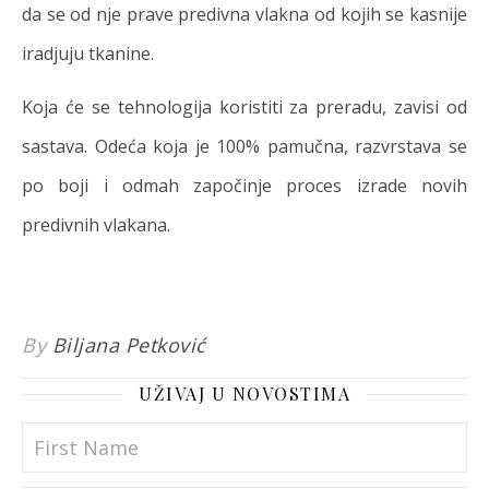
da se od nje prave predivna vlakna od kojih se kasnije
iradjuju tkanine.
Koja će se tehnologija koristiti za preradu, zavisi od
sastava. Odeća koja je 100% pamučna, razvrstava se
po boji i odmah započinje proces izrade novih
predivnih vlakana.
By
Biljana Petković
UŽIVAJ U NOVOSTIMA