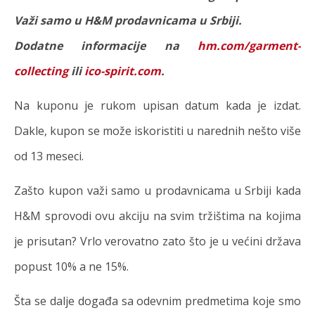
Važi samo u H&M prodavnicama u Srbiji.
Dodatne informacije na
hm.com/garment-
collecting
ili
ico-spirit.com
.
Na kuponu je rukom upisan datum kada je izdat.
Dakle, kupon se može iskoristiti u narednih nešto više
od 13 meseci.
Zašto kupon važi samo u prodavnicama u Srbiji kada
H&M sprovodi ovu akciju na svim tržištima na kojima
je prisutan? Vrlo verovatno zato što je u većini država
popust 10% a ne 15%.
Šta se dalje događa sa odevnim predmetima koje smo