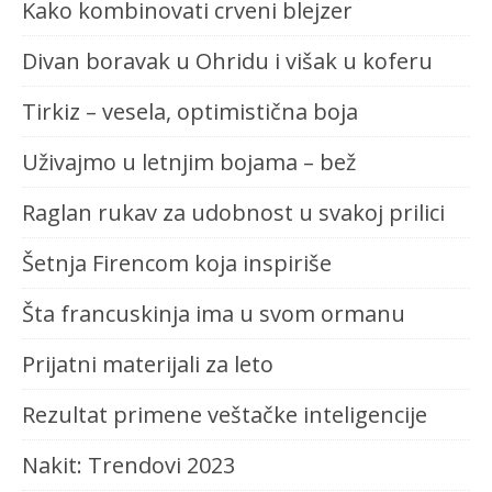
Kako kombinovati crveni blejzer
Divan boravak u Ohridu i višak u koferu
Tirkiz – vesela, optimistična boja
Uživajmo u letnjim bojama – bež
Raglan rukav za udobnost u svakoj prilici
Šetnja Firencom koja inspiriše
Šta francuskinja ima u svom ormanu
Prijatni materijali za leto
Rezultat primene veštačke inteligencije
Nakit: Trendovi 2023