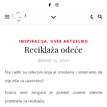
,
INSPIRACIJA
UVEK AKTUELNO
Reciklaža odeće
januar 15, 2020
Šta raditi sa odećom koja je iznošena i smatramo da
nije više za upotrebu?
Dobra vest: moguće je predati ovakve odevne
predmete za reciklažu.