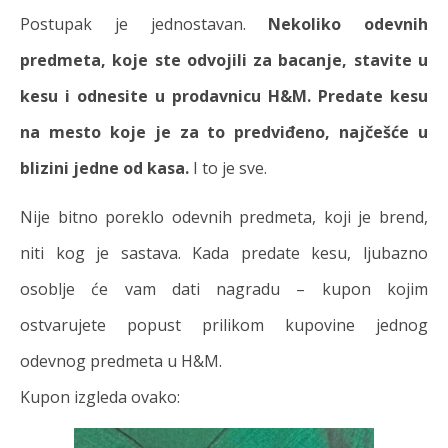
Postupak je jednostavan.
Nekoliko odevnih
predmeta, koje ste odvojili za bacanje, stavite u
kesu i odnesite u prodavnicu H&M. Predate kesu
na mesto koje je za to predviđeno, najčešće u
blizini jedne od kasa.
I to je sve.
Nije bitno poreklo odevnih predmeta, koji je brend,
niti kog je sastava. Kada predate kesu, ljubazno
osoblje će vam dati nagradu – kupon kojim
ostvarujete popust prilikom kupovine jednog
odevnog predmeta u H&M.
Kupon izgleda ovako: