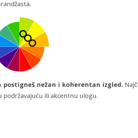
arandžasta.
a postigneš nežan i koherentan izgled.
Najč
 podržavajuću ili akcentnu ulogu.