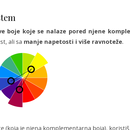
stem
ve boje koje se nalaze pored njene komp
t, ali sa
manje napetosti i više ravnoteže
.
e (koja je njena komplementarna boja), koristiš