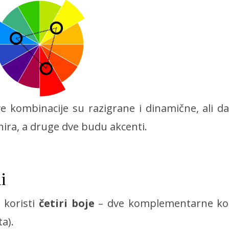
ve kombinacije su razigrane i dinamične, ali da
ira, a druge dve budu akcenti.
i
 koristi
četiri boje
– dve komplementarne ko
a).