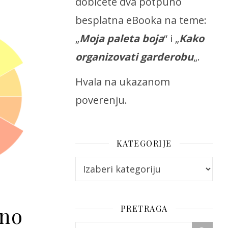
dobićete dva potpuno
besplatna eBooka na teme:
„
Moja paleta boja
“ i „
Kako
organizovati garderobu
„.
Hvala na ukazanom
poverenju.
KATEGORIJE
Kategorije
dno
PRETRAGA