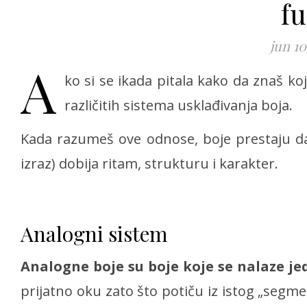
f
jun 10
A
ko si se ikada pitala kako da znaš ko
različitih sistema usklađivanja boja.
Kada razumeš ove odnose, boje prestaju da d
izraz) dobija ritam, strukturu i karakter.
Analogni sistem
Analogne boje su boje koje se nalaze j
prijatno oku zato što potiču iz istog „segmen