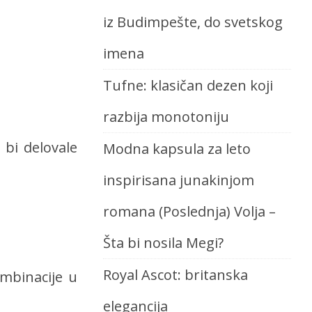
iz Budimpešte, do svetskog
imena
Tufne: klasičan dezen koji
razbija monotoniju
 bi delovale
Modna kapsula za leto
inspirisana junakinjom
romana (Poslednja) Volja –
Šta bi nosila Megi?
Royal Ascot: britanska
mbinacije u
elegancija