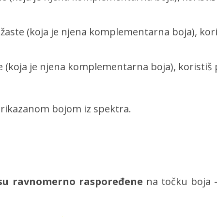
aste (koja je njena komplementarna boja), kori
 (koja je njena komplementarna boja), koristiš 
prikazanom bojom iz spektra.
e su ravnomerno raspoređene
na točku boja –