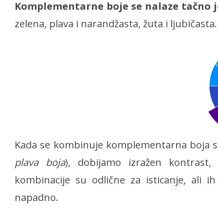
Komplementarne boje se nalaze tačno 
zelena, plava i narandžasta, žuta i ljubičasta.
Kada se kombinuje komplementarna boja 
plava
boja
), dobijamo izražen kontrast
kombinacije su odlične za isticanje, ali ih
napadno.