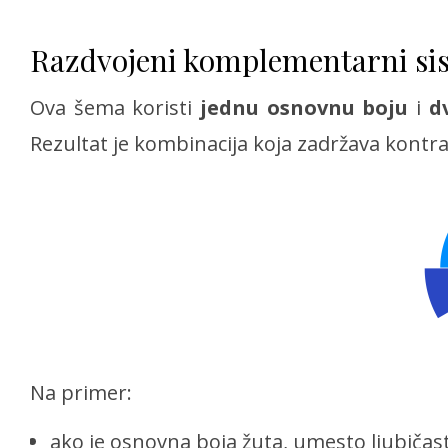
Razdvojeni komplementarni si
Ova šema koristi
jednu osnovnu boju
i
d
Rezultat je kombinacija koja zadržava kontras
Na primer:
ako je osnovna boja žuta, umesto ljubičast