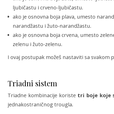
ljubičastu i crveno-ljubičastu.
ako je osnovna boja plava, umesto narandž
narandžastu i žuto-narandžastu.
ako je osnovna boja crvena, umesto zelene
zelenu i žuto-zelenu.
I ovaj postupak možeš nastaviti sa svakom 
Triadni sistem
Triadne kombinacije koriste
tri boje koj
jednakostraničnog trougla.