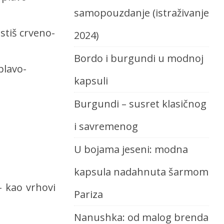
samopouzdanje (istraživanje
stiš crveno-
2024)
Bordo i burgundi u modnoj
plavo-
kapsuli
Burgundi – susret klasičnog
i savremenog
U bojama jeseni: modna
kapsula nadahnuta šarmom
 kao vrhovi
Pariza
Nanushka: od malog brenda