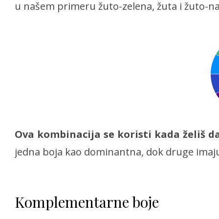
u našem primeru žuto-zelena, žuta i žuto-n
Ova kombinacija se koristi kada želiš d
jedna boja kao dominantna, dok druge imaju
Komplementarne boje