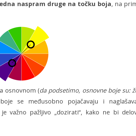
jedna naspram druge na točku boja
, na pri
sa osnovnom (
da podsetimo, osnovne boje su: žu
, boje se međusobno pojačavaju i naglašav
 je važno pažljivo „dozirati“, kako ne bi delo