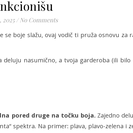
unkcionišu
, 2025
/
No Comments
je se boje slažu, ovaj vodič ti pruža osnovu za
eluju nasumično, a tvoja garderoba (ili bilo k
edna pored druge na točku boja.
Zajedno delu
ta“ spektra. Na primer: plava, plavo-zelena i ze