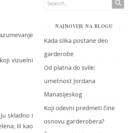
NAJNOVIJE NA BLOGU
 razumevanje
Kada slika postane deo
garderobe
oji vizuelni
Od platna do svile:
umetnost Jordana
Manasijeskog
Koji odevni predmeti čine
ju skladno i
osnovu garderobera?
lena, ili kao