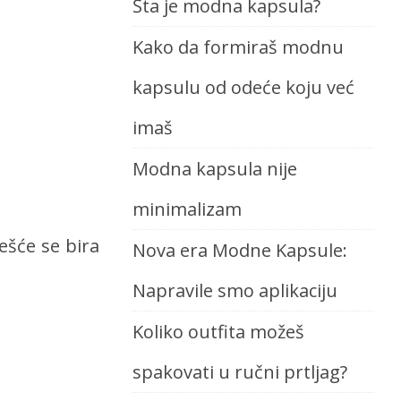
Šta je modna kapsula?
Kako da formiraš modnu
kapsulu od odeće koju već
imaš
Modna kapsula nije
minimalizam
ešće se bira
Nova era Modne Kapsule:
Napravile smo aplikaciju
Koliko outfita možeš
spakovati u ručni prtljag?