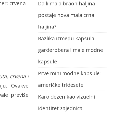
mer: crvena i
Da li mala braon haljina
postaje nova mala crna
haljina?
Razlika između kapsula
garderobera i male modne
kapsule
Prve mini modne kapsule:
ta, crvena i
američke tridesete
aju. Ovakve
vale previše
Karo dezen kao vizuelni
identitet zajednica