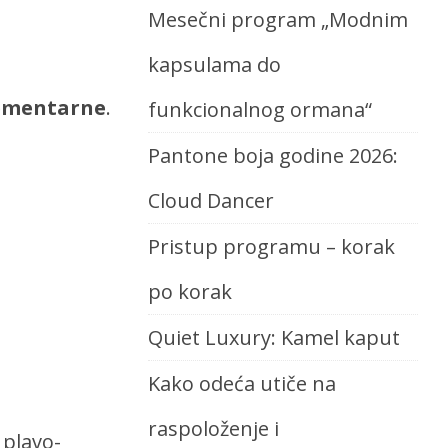
Mesečni program „Modnim
kapsulama do
lementarne
.
funkcionalnog ormana“
Pantone boja godine 2026:
Cloud Dancer
Pristup programu – korak
po korak
Quiet Luxury: Kamel kaput
Kako odeća utiče na
raspoloženje i
 plavo-