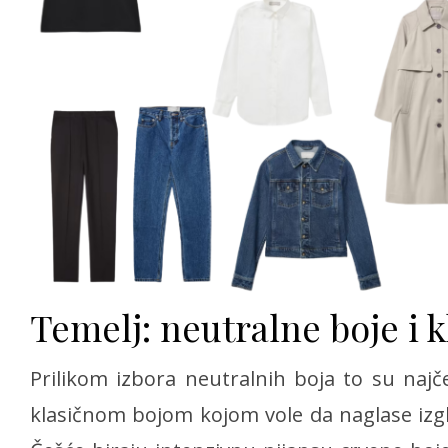
Temelj: neutralne boje i k
Prilikom izbora neutralnih boja to su najče
klasičnom bojom kojom vole da naglase izg