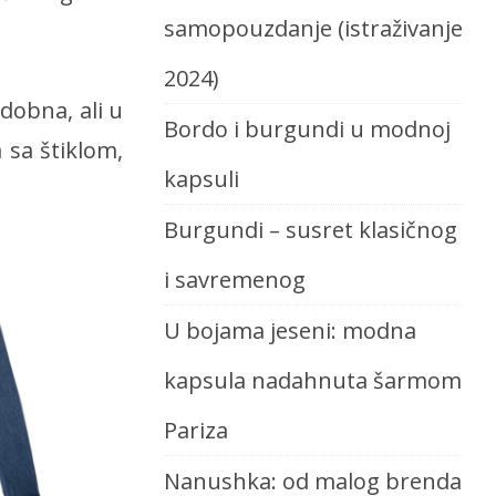
samopouzdanje (istraživanje
2024)
dobna, ali u
Bordo i burgundi u modnoj
a sa štiklom,
kapsuli
Burgundi – susret klasičnog
i savremenog
U bojama jeseni: modna
kapsula nadahnuta šarmom
Pariza
Nanushka: od malog brenda