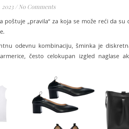
, 2023
/
No Comments
 poštuje „pravila“ za koja se može reći da su d
e.
gantnu odevnu kombinaciju, šminka je diskret
farmerice, često celokupan izgled naglase a