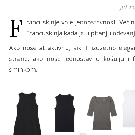
jul 23
F
rancuskinje vole jednostavnost. Većina
Francuskinja kada je u pitanju odevanj
Ako nose atraktivnu, šik ili izuzetno ele
strane, ako nose jednostavnu košulju i 
šminkom.