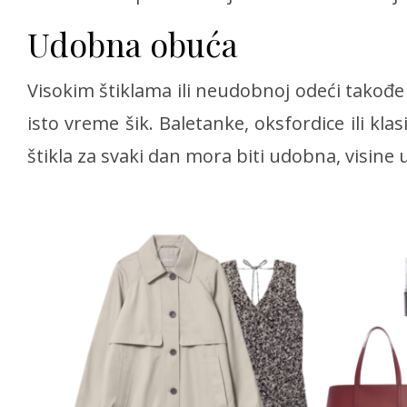
Udobna obuća
Visokim štiklama ili neudobnoj odeći takođe 
isto vreme šik. Baletanke, oksfordice ili klas
štikla za svaki dan mora biti udobna, visine 