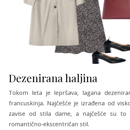
Dezenirana haljina
Tokom leta je lepršava, lagana dezenir
francuskinja. Najčešće je izrađena od visk
zavise od stila dame, a najčešće su to r
romantično-ekscentričan stil.