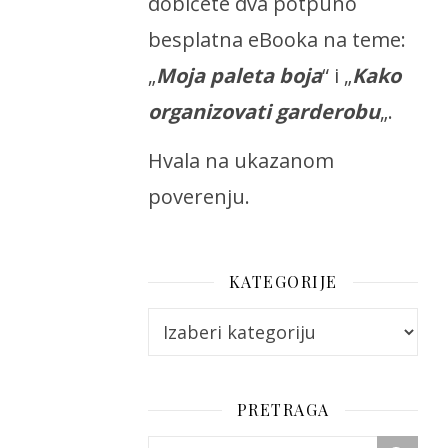
dobićete dva potpuno
besplatna eBooka na teme:
„
Moja paleta boja
“ i „
Kako
organizovati garderobu
„.
Hvala na ukazanom
poverenju.
KATEGORIJE
Kategorije
PRETRAGA