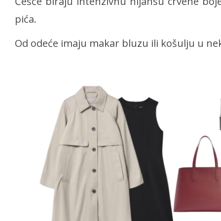
Češće biraju intenzivnu nijansu crvene boj
pića.
Od odeće imaju makar bluzu ili košulju u nek