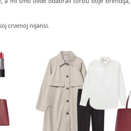
e, a mi smo ovde odabrali torbu boje brendija
oj crvenoj nijansi.