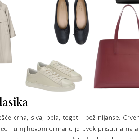
lasika
šće crna, siva, bela, teget i bež nijanse. Crv
led i u njihovom ormanu je uvek prisutna na 