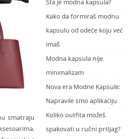
Šta je modna kapsula?
Kako da formiraš modnu
kapsulu od odeće koju već
imaš
Modna kapsula nije
minimalizam
Nova era Modne Kapsule:
Napravile smo aplikaciju
Koliko outfita možeš
enu smatraju
aksesoarima.
spakovati u ručni prtljag?