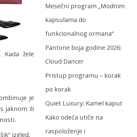
Mesečni program „Modnim
kapsulama do
funkcionalnog ormana“
Pantone boja godine 2026:
. Kada žele
Cloud Dancer
Pristup programu – korak
po korak
Kombinuje je
Quiet Luxury: Kamel kaput
 jaknom ili
Kako odeća utiče na
nosti.
raspoloženje i
ik“ izgled.