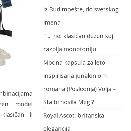
iz Budimpešte, do svetskog
imena
Tufne: klasičan dezen koji
razbija monotoniju
Modna kapsula za leto
inspirisana junakinjom
romana (Poslednja) Volja –
mbinacijama
Šta bi nosila Megi?
ezen i model
lasičan ili
Royal Ascot: britanska
elegancija