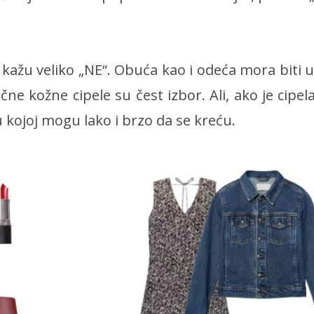
kažu veliko „NE“. Obuća kao i odeća mora biti u
ične kožne cipele su čest izbor. Ali, ako je cipel
u kojoj mogu lako i brzo da se kreću.