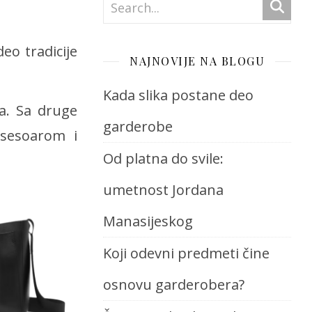
eo tradicije
NAJNOVIJE NA BLOGU
Kada slika postane deo
na. Sa druge
garderobe
ksesoarom i
Od platna do svile:
umetnost Jordana
Manasijeskog
Koji odevni predmeti čine
osnovu garderobera?