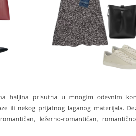
ana haljina prisutna u mnogim odevnim ko
oze ili nekog prijatnog laganog materijala. D
omantičan, ležerno-romantičan, romantično-k