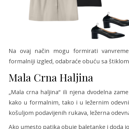
Na ovaj način mogu formirati vanvremens
formalniji izgled, odabraće obuću sa štiklom
Mala Crna Haljina
„Mala crna haljina“ ili njena dvodelna za
kako u formalnim, tako i u ležernim odevn
košuljom podavijenih rukava, ležerna odevn
Ako umesto patika obuje baletanke i doda još 