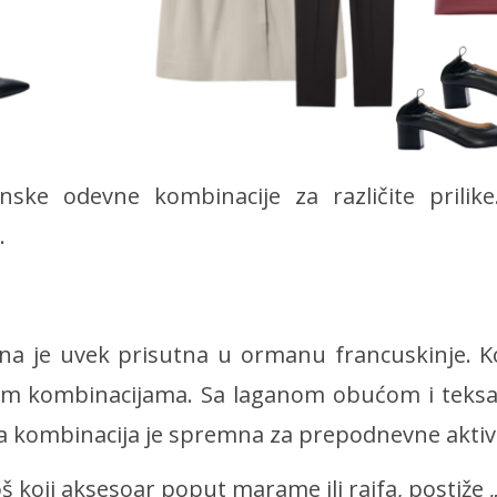
ke odevne kombinacije za različite prilike
.
mena je uvek prisutna u ormanu francuskinje. 
im kombinacijama. Sa laganom obućom i teksas
a kombinacija je spremna za prepodnevne aktiv
koji aksesoar poput marame ili rajfa, postiže „š