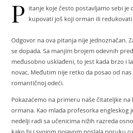
P
itanje koje često postavljamo sebi je 
kupovati još koji orman ili redukova
Odgovor na ova pitanja nije jednoznačan. Zav
se dopada. Sa manjim brojem odevnih predme
međusobno usklađeni, to jest kada brzo i l
novac. Međutim nije retko da posao od nas 
romantičnoj odeći.
Pokazaćemo na primeru naše čitateljke na k
ormana. Kao mlada profesorka engleskog jez
nedelji radi sa učenicima nižih razreda osnov
kako bi i svojom pojavom poslala poruku oz