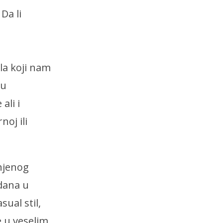
Da li
ila koji nam
su
ali i
oj ili
njenog
 dana u
sual stil,
e u veselim