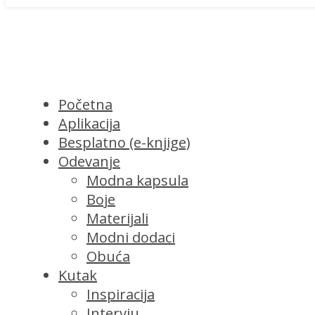
Početna
Aplikacija
Besplatno (e-knjige)
Odevanje
Modna kapsula
Boje
Materijali
Modni dodaci
Obuća
Kutak
Inspiracija
Intervju