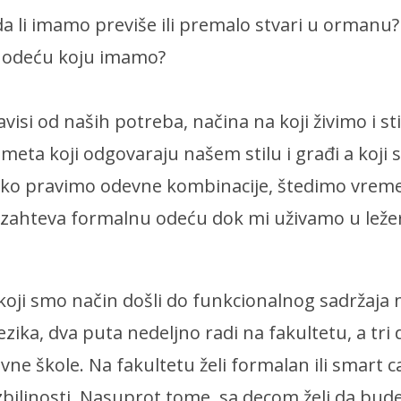
da li imamo previše ili premalo stvari u ormanu? 
ti odeću koju imamo?
isi od naših potreba, načina na koji živimo i st
ta koji odgovaraju našem stilu i građi a koji 
ako pravimo odevne kombinacije, štedimo vreme 
zahteva formalnu odeću dok mi uživamo u ležern
oji smo način došli do funkcionalnog sadržaja 
ika, dva puta nedeljno radi na fakultetu, a tri
ne škole. Na fakultetu želi formalan ili smart ca
biljnosti. Nasuprot tome, sa decom želi da bud