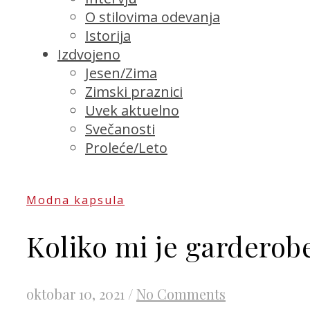
O stilovima odevanja
Istorija
Izdvojeno
Jesen/Zima
Zimski praznici
Uvek aktuelno
Svečanosti
Proleće/Leto
Modna kapsula
Koliko mi je garderob
oktobar 10, 2021
/
No Comments