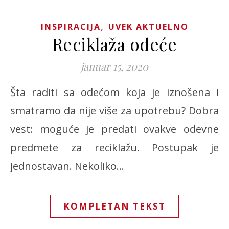
,
INSPIRACIJA
UVEK AKTUELNO
Reciklaža odeće
januar 15, 2020
Šta raditi sa odećom koja je iznošena i
smatramo da nije više za upotrebu? Dobra
vest: moguće je predati ovakve odevne
predmete za reciklažu. Postupak je
jednostavan. Nekoliko…
KOMPLETAN TEKST