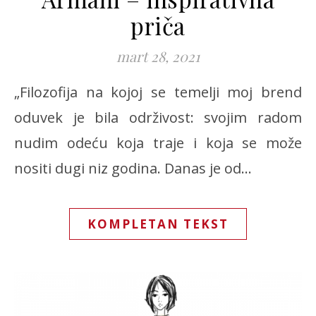
priča
mart 28, 2021
„Filozofija na kojoj se temelji moj brend
oduvek je bila održivost: svojim radom
nudim odeću koja traje i koja se može
nositi dugi niz godina. Danas je od…
KOMPLETAN TEKST