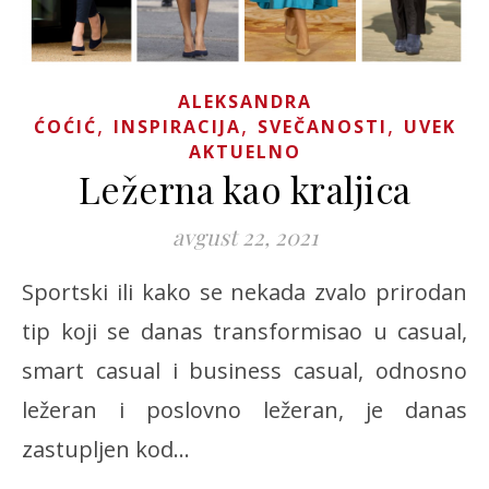
ALEKSANDRA
,
,
,
ĆOĆIĆ
INSPIRACIJA
SVEČANOSTI
UVEK
AKTUELNO
Ležerna kao kraljica
avgust 22, 2021
Sportski ili kako se nekada zvalo prirodan
tip koji se danas transformisao u casual,
smart casual i business casual, odnosno
ležeran i poslovno ležeran, je danas
zastupljen kod…