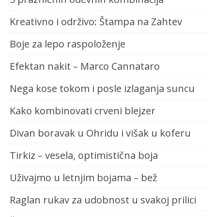
Kreativno i održivo: Štampa na Zahtev
Boje za lepo raspoloženje
Efektan nakit – Marco Cannataro
Nega kose tokom i posle izlaganja suncu
Kako kombinovati crveni blejzer
Divan boravak u Ohridu i višak u koferu
Tirkiz – vesela, optimistična boja
Uživajmo u letnjim bojama – bež
Raglan rukav za udobnost u svakoj prilici