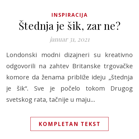
INSPIRACIJA
Štednja je šik, zar ne?
januar 31, 2021
Londonski modni dizajneri su kreativno
odgovorili na zahtev Britanske trgovačke
komore da ženama približe ideju „štednja
je šik“. Sve je počelo tokom Drugog
svetskog rata, tačnije u maju…
KOMPLETAN TEKST