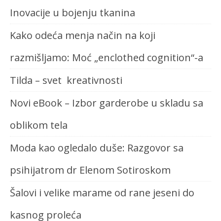
Inovacije u bojenju tkanina
Kako odeća menja način na koji
razmišljamo: Moć „enclothed cognition“-a
Tilda – svet kreativnosti
Novi eBook – Izbor garderobe u skladu sa
oblikom tela
Moda kao ogledalo duše: Razgovor sa
psihijatrom dr Elenom Sotiroskom
Šalovi i velike marame od rane jeseni do
kasnog proleća