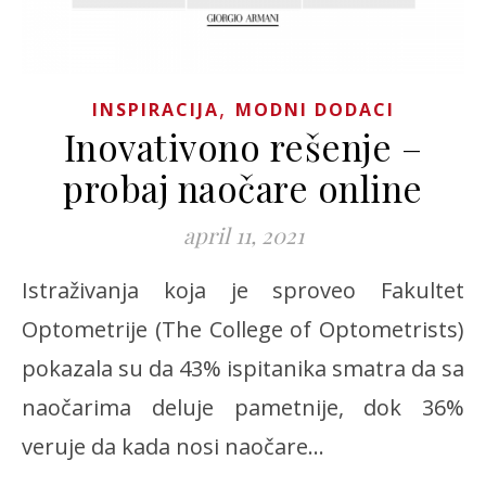
,
INSPIRACIJA
MODNI DODACI
Inovativono rešenje –
probaj naočare online
april 11, 2021
Istraživanja koja je sproveo Fakultet
Optometrije (The College of Optometrists)
pokazala su da 43% ispitanika smatra da sa
naočarima deluje pametnije, dok 36%
veruje da kada nosi naočare…