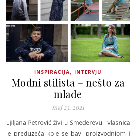
,
INSPIRACIJA
INTERVJU
Modni stilista – nešto za
mlade
maj 23, 2021
Ljiljana Petrović živi u Smederevu i vlasnica
je preduzeća koje se bavi proizvodnjom i