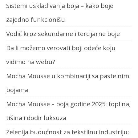
Sistemi usklađivanja boja – kako boje
zajedno funkcionišu
Vodič kroz sekundarne i tercijarne boje
Da li možemo verovati boji odeće koju
vidimo na webu?
Mocha Mousse u kombinaciji sa pastelnim
bojama
Mocha Mousse – boja godine 2025: toplina,
tišina i dodir luksuza
Zelenija budućnost za tekstilnu industriju: