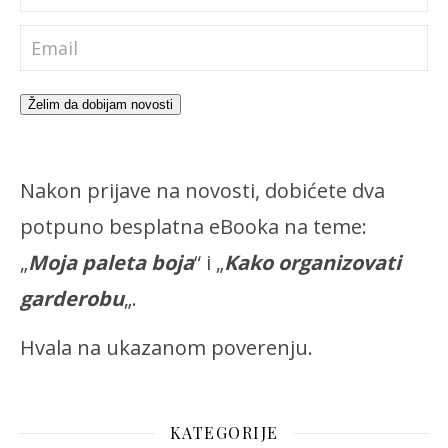
Želim da dobijam novosti
Nakon prijave na novosti, dobićete dva
potpuno besplatna eBooka na teme:
„
Moja paleta boja
“ i „
Kako organizovati
garderobu
„.
Hvala na ukazanom poverenju.
KATEGORIJE