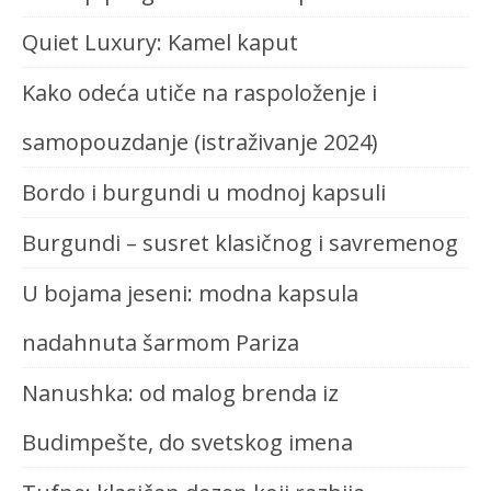
Quiet Luxury: Kamel kaput
Kako odeća utiče na raspoloženje i
samopouzdanje (istraživanje 2024)
Bordo i burgundi u modnoj kapsuli
Burgundi – susret klasičnog i savremenog
U bojama jeseni: modna kapsula
nadahnuta šarmom Pariza
Nanushka: od malog brenda iz
Budimpešte, do svetskog imena