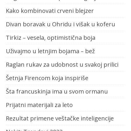
Kako kombinovati crveni blejzer
Divan boravak u Ohridu i višak u koferu
Tirkiz – vesela, optimistična boja
Uživajmo u letnjim bojama – bež
Raglan rukav za udobnost u svakoj prilici
Šetnja Firencom koja inspiriše
Šta francuskinja ima u svom ormanu
Prijatni materijali za leto
Rezultat primene veštačke inteligencije