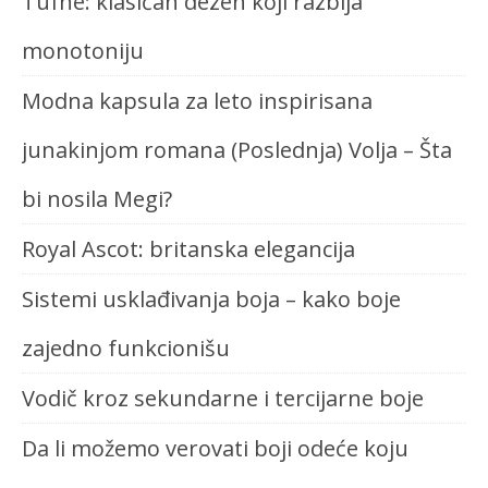
Tufne: klasičan dezen koji razbija
monotoniju
Modna kapsula za leto inspirisana
junakinjom romana (Poslednja) Volja – Šta
bi nosila Megi?
Royal Ascot: britanska elegancija
Sistemi usklađivanja boja – kako boje
zajedno funkcionišu
Vodič kroz sekundarne i tercijarne boje
Da li možemo verovati boji odeće koju