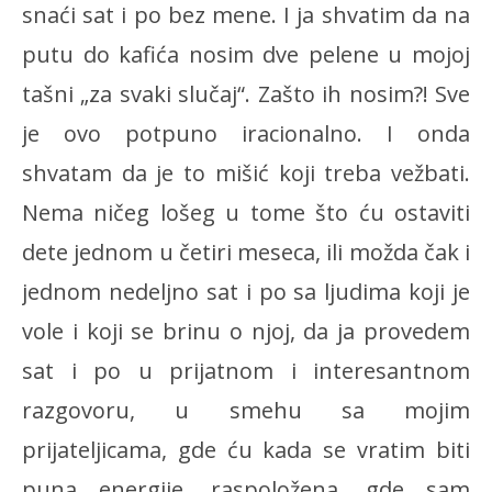
snaći sat i po bez mene. I ja shvatim da na
putu do kafića nosim dve pelene u mojoj
tašni „za svaki slučaj“. Zašto ih nosim?! Sve
je ovo potpuno iracionalno. I onda
shvatam da je to mišić koji treba vežbati.
Nema ničeg lošeg u tome što ću ostaviti
dete jednom u četiri meseca, ili možda čak i
jednom nedeljno sat i po sa ljudima koji je
vole i koji se brinu o njoj, da ja provedem
sat i po u prijatnom i interesantnom
razgovoru, u smehu sa mojim
prijateljicama, gde ću kada se vratim biti
puna energije, raspoložena, gde sam