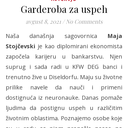
Garderoba za uspeh
avgust 8, 2021
/
No Comments
Naša današnja sagovornica
Maja
Stojčevski
je kao diplomirani ekonomista
započela karijeru u bankarstvu. Njen
suprug i sada radi u KFW DEG banci i
trenutno žive u Diseldorfu. Maju su životne
prilike navele da nauči i primeni
dostignuća iz neuronauke. Danas pomaže
ljudima da postignu uspeh u različitim
životnim oblastima. Poznajemo osobe koje