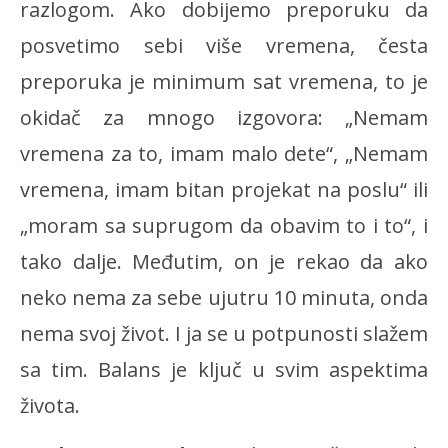
razlogom. Ako dobijemo preporuku da
posvetimo sebi više vremena, česta
preporuka je minimum sat vremena, to je
okidač za mnogo izgovora: „Nemam
vremena za to, imam malo dete“, „Nemam
vremena, imam bitan projekat na poslu“ ili
„moram sa suprugom da obavim to i to“, i
tako dalje. Međutim, on je rekao da ako
neko nema za sebe ujutru 10 minuta, onda
nema svoj život. I ja se u potpunosti slažem
sa tim. Balans je ključ u svim aspektima
života.