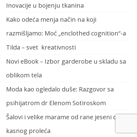
Inovacije u bojenju tkanina
Kako odeća menja način na koji
razmišljamo: Moć „enclothed cognition“-a
Tilda – svet kreativnosti
Novi eBook – Izbor garderobe u skladu sa
oblikom tela
Moda kao ogledalo duše: Razgovor sa
psihijatrom dr Elenom Sotiroskom
Šalovi i velike marame od rane jeseni do
kasnog proleća