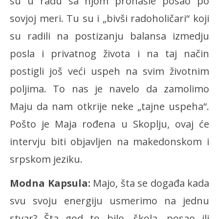
su u radu sa njom pronašle posao po
sovjoj meri. Tu su i „bivši radoholičari“ koji
su radili na postizanju balansa izmedju
posla i privatnog života i na taj način
postigli još veći uspeh na svim životnim
poljima. To nas je navelo da zamolimo
Maju da nam otkrije neke „tajne uspeha“.
Pošto je Maja rođena u Skoplju, ovaj će
intervju biti objavljen na makedonskom i
srpskom jeziku.
Modna Kapsula:
Majo, šta se događa kada
svu svoju energiju usmerimo na jednu
stvar? Šta god to bilo, škola, posao ili