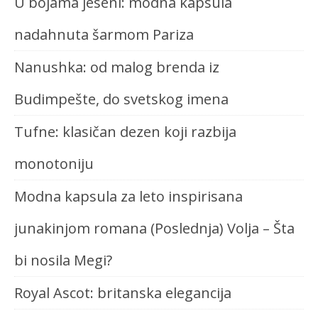
U bojama jeseni: modna kapsula
nadahnuta šarmom Pariza
Nanushka: od malog brenda iz
Budimpešte, do svetskog imena
Tufne: klasičan dezen koji razbija
monotoniju
Modna kapsula za leto inspirisana
junakinjom romana (Poslednja) Volja – Šta
bi nosila Megi?
Royal Ascot: britanska elegancija