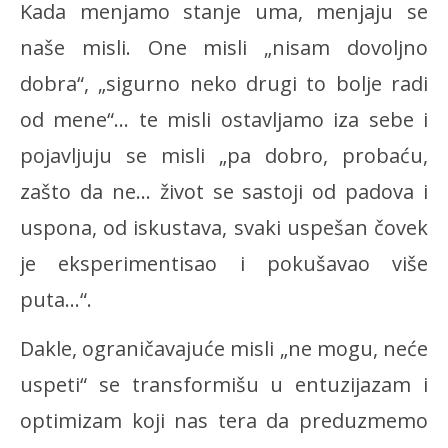
Kada menjamo stanje uma, menjaju se
naše misli. One misli „nisam dovoljno
dobra“, „sigurno neko drugi to bolje radi
od mene“… te misli ostavljamo iza sebe i
pojavljuju se misli „pa dobro, probaću,
zašto da ne… život se sastoji od padova i
uspona, od iskustava, svaki uspešan čovek
je eksperimentisao i pokušavao više
puta…“.
Dakle, ograničavajuće misli „ne mogu, neće
uspeti“ se transformišu u entuzijazam i
optimizam koji nas tera da preduzmemo