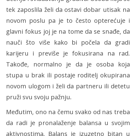
tek zaposlila želi da ostavi dobar utisak na
novom poslu pa je to često opterećuje i
glavni fokus joj je na tome da se snađe, da
nauči što više kako bi počela da gradi
karijeru i previše je fokusirana na rad.
Takođe, normalno je da je osoba koja
stupa u brak ili postaje roditelj okupirana
novom ulogom i želi da partneru ili detetu
pruži svu svoju pažnju.
Međutim, ono na čemu svako od nas treba
da radi je pronalaženje balansa u svojim
aktivnostima. Balans je izuzetno bitan u