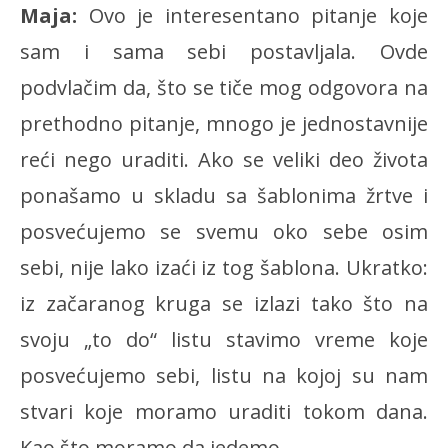
Maja:
Ovo je interesentano pitanje koje
sam i sama sebi postavljala. Ovde
podvlačim da, što se tiče mog odgovora na
prethodno pitanje, mnogo je jednostavnije
reći nego uraditi. Ako se veliki deo života
ponašamo u skladu sa šablonima žrtve i
posvećujemo se svemu oko sebe osim
sebi, nije lako izaći iz tog šablona. Ukratko:
iz začaranog kruga se izlazi tako što na
svoju „to do“ listu stavimo vreme koje
posvećujemo sebi, listu na kojoj su nam
stvari koje moramo uraditi tokom dana.
Kao što moramo da jedemo.