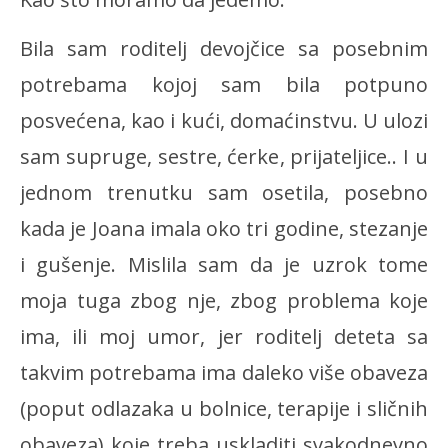
Bila sam roditelj devojčice sa posebnim
potrebama kojoj sam bila potpuno
posvećena, kao i kući, domaćinstvu. U ulozi
sam supruge, sestre, ćerke, prijateljice.. I u
jednom trenutku sam osetila, posebno
kada je Joana imala oko tri godine, stezanje
i gušenje. Mislila sam da je uzrok tome
moja tuga zbog nje, zbog problema koje
ima, ili moj umor, jer roditelj deteta sa
takvim potrebama ima daleko više obaveza
(poput odlazaka u bolnice, terapije i sličnih
obaveza) koje treba uskladiti svakodnevno