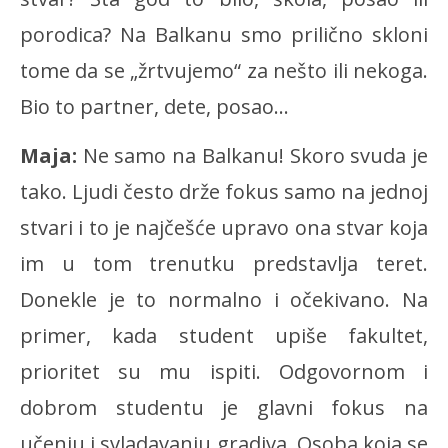
porodica? Na Balkanu smo prilično skloni
tome da se „žrtvujemo“ za nešto ili nekoga.
Bio to partner, dete, posao…
Maja:
Ne samo na Balkanu! Skoro svuda je
tako. Ljudi često drže fokus samo na jednoj
stvari i to je najčešće upravo ona stvar koja
im u tom trenutku predstavlja teret.
Donekle je to normalno i očekivano. Na
primer, kada student upiše fakultet,
prioritet su mu ispiti. Odgovornom i
dobrom studentu je glavni fokus na
učenju i svladavanju gradiva. Osoba koja se