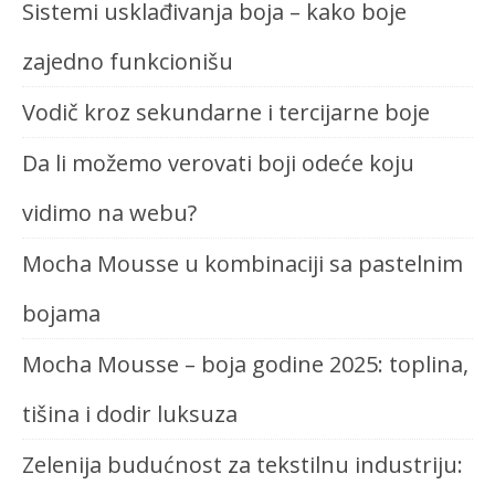
Sistemi usklađivanja boja – kako boje
zajedno funkcionišu
Vodič kroz sekundarne i tercijarne boje
Da li možemo verovati boji odeće koju
vidimo na webu?
Mocha Mousse u kombinaciji sa pastelnim
bojama
Mocha Mousse – boja godine 2025: toplina,
tišina i dodir luksuza
Zelenija budućnost za tekstilnu industriju: