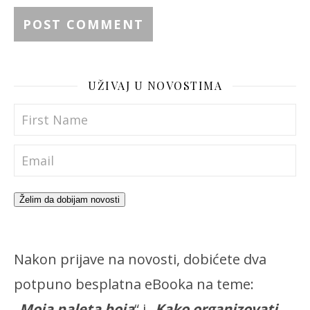
UŽIVAJ U NOVOSTIMA
Želim da dobijam novosti
Nakon prijave na novosti, dobićete dva
potpuno besplatna eBooka na teme:
„
Moja paleta boja
“ i „
Kako organizovati