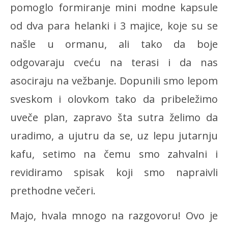
pomoglo formiranje mini modne kapsule
od dva para helanki i 3 majice, koje su se
našle u ormanu, ali tako da boje
odgovaraju cveću na terasi i da nas
asociraju na vežbanje. Dopunili smo lepom
sveskom i olovkom tako da pribeležimo
uveče plan, zapravo šta sutra želimo da
uradimo, a ujutru da se, uz lepu jutarnju
kafu, setimo na čemu smo zahvalni i
revidiramo spisak koji smo napraivli
prethodne večeri.
Majo, hvala mnogo na razgovoru! Ovo je